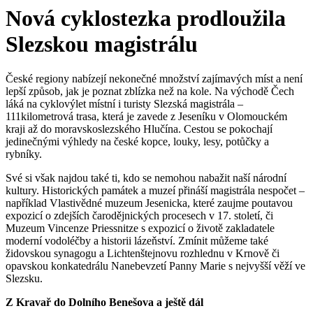
Nová cyklostezka prodloužila
Slezskou magistrálu
České regiony nabízejí nekonečné množství zajímavých míst a není
lepší způsob, jak je poznat zblízka než na kole. Na východě Čech
láká na cyklovýlet místní i turisty Slezská magistrála –
111kilometrová trasa, která je zavede z Jeseníku v Olomouckém
kraji až do moravskoslezského Hlučína. Cestou se pokochají
jedinečnými výhledy na české kopce, louky, lesy, potůčky a
rybníky.
Své si však najdou také ti, kdo se nemohou nabažit naší národní
kultury. Historických památek a muzeí přináší magistrála nespočet –
například Vlastivědné muzeum Jesenicka, které zaujme poutavou
expozicí o zdejších čarodějnických procesech v 17. století, či
Muzeum Vincenze Priessnitze s expozicí o životě zakladatele
moderní vodoléčby a historii lázeňství. Zmínit můžeme také
židovskou synagogu a Lichtenštejnovu rozhlednu v Krnově či
opavskou konkatedrálu Nanebevzetí Panny Marie s nejvyšší věží ve
Slezsku.
Z Kravař do Dolního Benešova a ještě dál