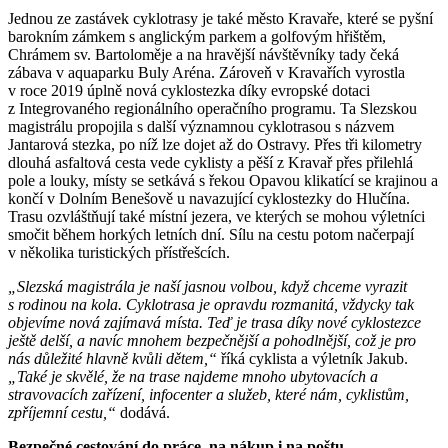
Jednou ze zastávek cyklotrasy je také město Kravaře, které se pyšní
barokním zámkem s anglickým parkem a golfovým hřištěm,
Chrámem sv. Bartoloměje a na hravější návštěvníky tady čeká
zábava v aquaparku Buly Aréna. Zároveň v Kravařích vyrostla
v roce 2019 úplně nová cyklostezka díky evropské dotaci
z Integrovaného regionálního operačního programu. Ta Slezskou
magistrálu propojila s další významnou cyklotrasou s názvem
Jantarová stezka, po níž lze dojet až do Ostravy. Přes tři kilometry
dlouhá asfaltová cesta vede cyklisty a pěší z Kravař přes přilehlá
pole a louky, místy se setkává s řekou Opavou klikatící se krajinou a
končí v Dolním Benešově u navazující cyklostezky do Hlučína.
Trasu ozvláštňují také místní jezera, ve kterých se mohou výletníci
smočit během horkých letních dní. Sílu na cestu potom načerpají
v několika turistických přístřešcích.
„Slezská magistrála je naší jasnou volbou, když chceme vyrazit
s rodinou na kola. Cyklotrasa je opravdu rozmanitá, vždycky tak
objevíme nová zajímavá místa. Teď je trasa díky nové cyklostezce
ještě delší, a navíc mnohem bezpečnější a pohodlnější, což je pro
nás důležité hlavně kvůli dětem,“
říká cyklista a výletník Jakub.
„Také je skvělé, že na trase najdeme mnoho ubytovacích a
stravovacích zařízení, infocenter a služeb, které
nám, cyklistům,
zpříjemní cestu
,“
dodává.
Bezpečné cestování do práce, na nákup i na poštu