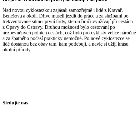
Nad novou cyklostezkou zajásali samozřejmě i lidé z Kravař,
Benešova a okolí. Dříve museli jezdit do práce a za službami po
frekventované silnici první třídy, kterou řidiči využívají při cestách
z Opavy do Ostravy. Druhou možností bylo cestování po
nezpevněných polních cestách, což bylo pro cyklisty velice náročné
a za špatného počasí prakticky nemožné. Po nové cyklostezce se
lidé dostanou bez obav tam, kam potřebují, a navíc si užijí krásu
okolní přírody.
Sledujte nás