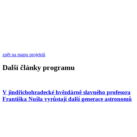
zpět na mapu projektů
Další články programu
V jindřichohradecké hvězdárně slavného profesora
Františka Nušla vyrůstají další generace astronomů