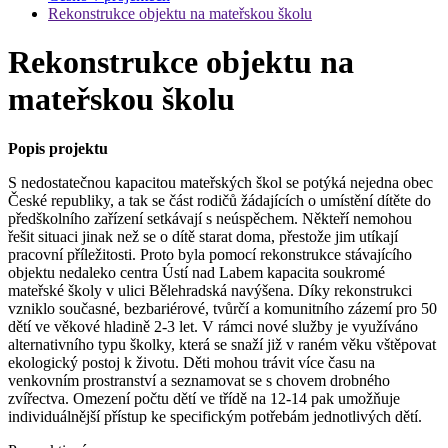
Rekonstrukce objektu na mateřskou školu
Rekonstrukce objektu na
mateřskou školu
Popis projektu
S nedostatečnou kapacitou mateřských škol se potýká nejedna obec
České republiky, a tak se část rodičů žádajících o umístění dítěte do
předškolního zařízení setkávají s neúspěchem. Někteří nemohou
řešit situaci jinak než se o dítě starat doma, přestože jim utíkají
pracovní příležitosti. Proto byla pomocí rekonstrukce stávajícího
objektu nedaleko centra Ústí nad Labem kapacita soukromé
mateřské školy v ulici Bělehradská navýšena. Díky rekonstrukci
vzniklo současné, bezbariérové, tvůrčí a komunitního zázemí pro 50
dětí ve věkové hladině 2-3 let. V rámci nové služby je využíváno
alternativního typu školky, která se snaží již v raném věku vštěpovat
ekologický postoj k životu. Děti mohou trávit více času na
venkovním prostranství a seznamovat se s chovem drobného
zvířectva. Omezení počtu dětí ve třídě na 12-14 pak umožňuje
individuálnější přístup ke specifickým potřebám jednotlivých dětí.