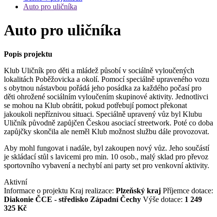
Auto pro uličníka
Auto pro uličníka
Popis projektu
Klub Uličník pro děti a mládež působí v sociálně vyloučených
lokalitách Poběžovicka a okolí. Pomocí speciálně upraveného vozu
s obytnou nástavbou pořádá jeho posádka za každého počasí pro
děti ohrožené sociálním vyloučením skupinové aktivity. Jednotlivci
se mohou na Klub obrátit, pokud potřebují pomoct překonat
jakoukoli nepříznivou situaci. Speciálně upravený vůz byl Klubu
Uličník původně zapůjčen Českou asociací streetwork. Poté co doba
zapůjčky skončila ale neměl Klub možnost službu dále provozovat.
Aby mohl fungovat i nadále, byl zakoupen nový vůz. Jeho součástí
je skládací stůl s lavicemi pro min. 10 osob., malý sklad pro převoz
sportovního vybavení a nechybí ani party set pro venkovní aktivity.
Aktivní
Informace o projektu
Kraj realizace:
Plzeňský kraj
Příjemce dotace:
Diakonie ČCE - středisko Západní Čechy
Výše dotace:
1 249
325 Kč