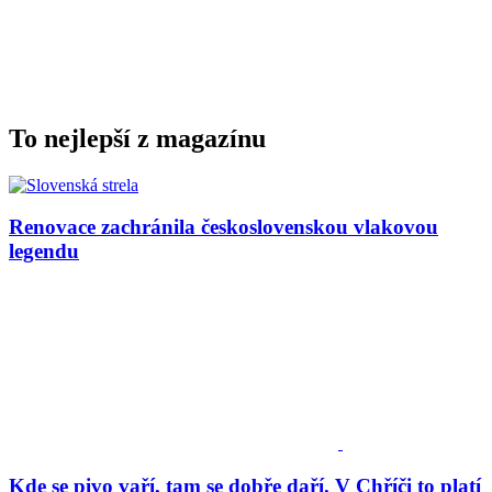
To nejlepší z magazínu
Renovace zachránila československou vlakovou
legendu
Kde se pivo vaří, tam se dobře daří. V Chříči to platí