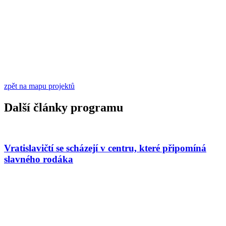
zpět na mapu projektů
Další články programu
Vratislavičtí se scházejí v centru, které připomíná
slavného rodáka