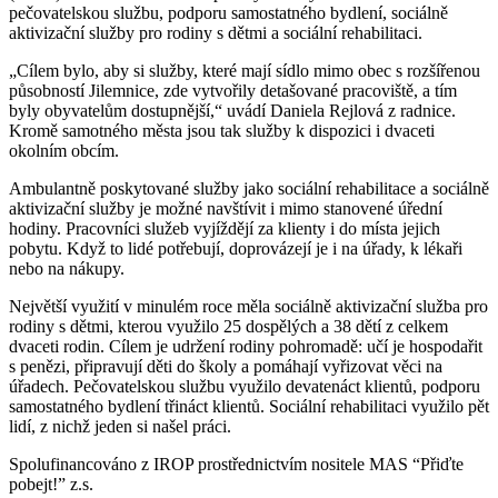
pečovatelskou službu, podporu samostatného bydlení, sociálně
aktivizační služby pro rodiny s dětmi a sociální rehabilitaci.
„Cílem bylo, aby si služby, které mají sídlo mimo obec s rozšířenou
působností Jilemnice, zde vytvořily detašované pracoviště, a tím
byly obyvatelům dostupnější,“ uvádí Daniela Rejlová z radnice.
Kromě samotného města jsou tak služby k dispozici i dvaceti
okolním obcím.
Ambulantně poskytované služby jako sociální rehabilitace a sociálně
aktivizační služby je možné navštívit i mimo stanovené úřední
hodiny. Pracovníci služeb vyjíždějí za klienty i do místa jejich
pobytu. Když to lidé potřebují, doprovázejí je i na úřady, k lékaři
nebo na nákupy.
Největší využití v minulém roce měla sociálně aktivizační služba pro
rodiny s dětmi, kterou využilo 25 dospělých a 38 dětí z celkem
dvaceti rodin. Cílem je udržení rodiny pohromadě: učí je hospodařit
s penězi, připravují děti do školy a pomáhají vyřizovat věci na
úřadech. Pečovatelskou službu využilo devatenáct klientů, podporu
samostatného bydlení třináct klientů. Sociální rehabilitaci využilo pět
lidí, z nichž jeden si našel práci.
Spolufinancováno z IROP prostřednictvím nositele MAS “Přiďte
pobejt!” z.s.