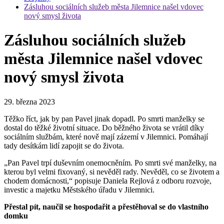
Zásluhou sociálních služeb města Jilemnice našel vdovec
nový smysl života
Zásluhou sociálních služeb
města Jilemnice našel vdovec
nový smysl života
29. března 2023
Těžko říct, jak by pan Pavel jinak dopadl. Po smrti manželky se
dostal do těžké životní situace. Do běžného života se vrátil díky
sociálním službám, které nově mají zázemí v Jilemnici. Pomáhají
tady desítkám lidí zapojit se do života.
„Pan Pavel trpí duševním onemocněním. Po smrti své manželky, na
kterou byl velmi fixovaný, si nevěděl rady. Nevěděl, co se životem a
chodem domácnosti,“ popisuje Daniela Rejlová z
odboru rozvoje,
investic a majetku
Městského úřadu v Jilemnici.
Přestal pít, naučil se hospodařit a přestěhoval se do vlastního
domku