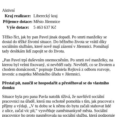
Aktivní
Kraj realizace:
Liberecký kraj
Příjemce dotace:
Město Jilemnice
Výše dotace:
5 463 637 Kč
Těžko říct, jak by pan Pavel jinak dopadl. Po smrti manželky se
dostal do těžké životní situace. Do běžného života se vrátil díky
sociálním službám, které nově mají zázemí v Jilemnici. Pomáhají
tady desítkám lidí zapojit se do života.
„Pan Pavel trpí duševním onemocněním. Po smrti své manželky, na
kterou byl velmi fixovaný, si nevěděl rady. Nevěděl, co se životem a
chodem domácnosti,“ popisuje Daniela Rejlová z
odboru rozvoje,
investic a majetku
Městského úřadu v Jilemnici.
Přestal pít, naučil se hospodařit a přestěhoval se do vlastního
domku
Situace byla pro pana Pavla natolik tíživá, že navštívil sociální
pracovnici na úřadě, která mu ochotně pomohla s tím, jak pracovat s
příjmy a výdaji. „V tu dobu se k němu do bytu začali stahovat lidé
z ulice, začal víc pít,“ vysvětluje zaměstnankyně města. Sociální
pracovnice ho proto nasměrovala na sociální službu, která podporuje