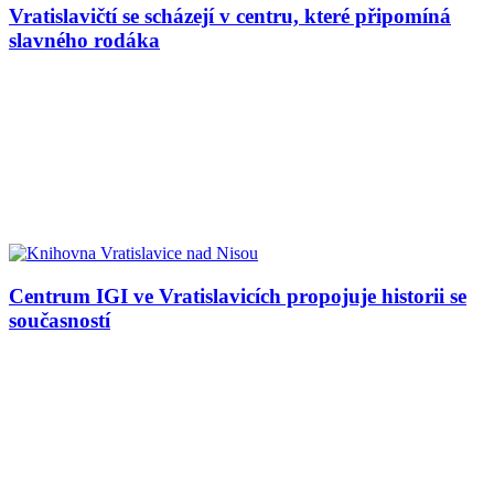
Vratislavičtí se scházejí v centru, které připomíná
slavného rodáka
Centrum IGI ve Vratislavicích propojuje historii se
současností