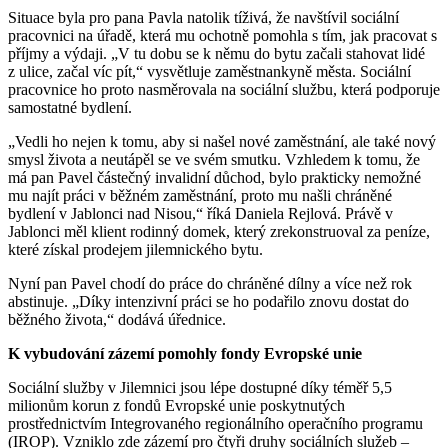
Situace byla pro pana Pavla natolik tíživá, že navštívil sociální
pracovnici na úřadě, která mu ochotně pomohla s tím, jak pracovat s
příjmy a výdaji. „V tu dobu se k němu do bytu začali stahovat lidé
z ulice, začal víc pít,“ vysvětluje zaměstnankyně města. Sociální
pracovnice ho proto nasměrovala na sociální službu, která podporuje
samostatné bydlení.
„Vedli ho nejen k tomu, aby si našel nové zaměstnání, ale také nový
smysl života a neutápěl se ve svém smutku. Vzhledem k tomu, že
má pan Pavel částečný invalidní důchod, bylo prakticky nemožné
mu najít práci v běžném zaměstnání, proto mu našli chráněné
bydlení v Jablonci nad Nisou,“ říká Daniela Rejlová. Právě v
Jablonci měl klient rodinný domek, který zrekonstruoval za peníze,
které získal prodejem jilemnického bytu.
Nyní pan Pavel chodí do práce do chráněné dílny a více než rok
abstinuje. „Díky intenzivní práci se ho podařilo znovu dostat do
běžného života,“ dodává úřednice.
K vybudování zázemí pomohly fondy Evropské unie
Sociální služby v Jilemnici jsou lépe dostupné díky téměř 5,5
milionům korun z fondů Evropské unie poskytnutých
prostřednictvím Integrovaného regionálního operačního programu
(IROP). Vzniklo zde zázemí pro čtyři druhy sociálních služeb ‒