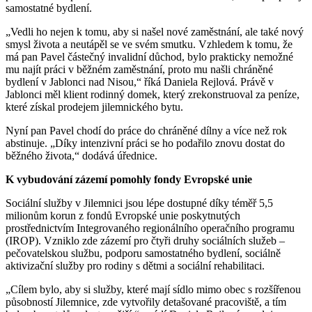
samostatné bydlení.
„Vedli ho nejen k tomu, aby si našel nové zaměstnání, ale také nový
smysl života a neutápěl se ve svém smutku. Vzhledem k tomu, že
má pan Pavel částečný invalidní důchod, bylo prakticky nemožné
mu najít práci v běžném zaměstnání, proto mu našli chráněné
bydlení v Jablonci nad Nisou,“ říká Daniela Rejlová. Právě v
Jablonci měl klient rodinný domek, který zrekonstruoval za peníze,
které získal prodejem jilemnického bytu.
Nyní pan Pavel chodí do práce do chráněné dílny a více než rok
abstinuje. „Díky intenzivní práci se ho podařilo znovu dostat do
běžného života,“ dodává úřednice.
K vybudování zázemí pomohly fondy Evropské unie
Sociální služby v Jilemnici jsou lépe dostupné díky téměř 5,5
milionům korun z fondů Evropské unie poskytnutých
prostřednictvím Integrovaného regionálního operačního programu
(IROP). Vzniklo zde zázemí pro čtyři druhy sociálních služeb ‒
pečovatelskou službu, podporu samostatného bydlení, sociálně
aktivizační služby pro rodiny s dětmi a sociální rehabilitaci.
„Cílem bylo, aby si služby, které mají sídlo mimo obec s rozšířenou
působností Jilemnice, zde vytvořily detašované pracoviště, a tím