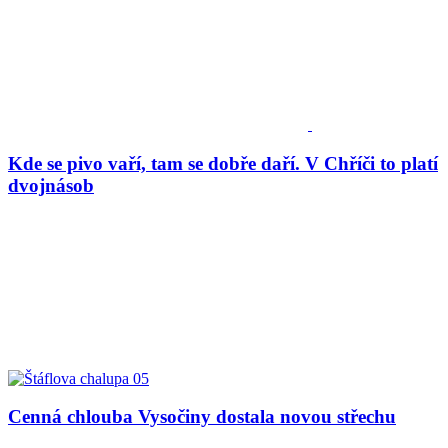
Kde se pivo vaří, tam se dobře daří. V Chříči to platí
dvojnásob
Cenná chlouba Vysočiny dostala novou střechu