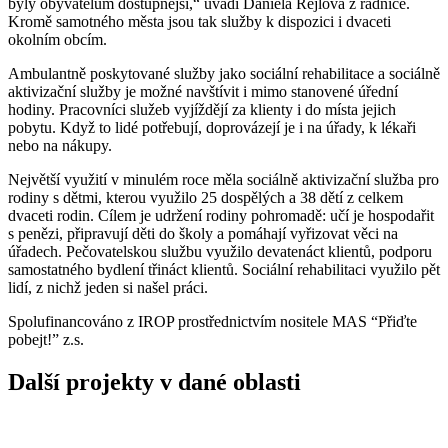
byly obyvatelům dostupnější,“ uvádí Daniela Rejlová z radnice.
Kromě samotného města jsou tak služby k dispozici i dvaceti
okolním obcím.
Ambulantně poskytované služby jako sociální rehabilitace a sociálně
aktivizační služby je možné navštívit i mimo stanovené úřední
hodiny. Pracovníci služeb vyjíždějí za klienty i do místa jejich
pobytu. Když to lidé potřebují, doprovázejí je i na úřady, k lékaři
nebo na nákupy.
Největší využití v minulém roce měla sociálně aktivizační služba pro
rodiny s dětmi, kterou využilo 25 dospělých a 38 dětí z celkem
dvaceti rodin. Cílem je udržení rodiny pohromadě: učí je hospodařit
s penězi, připravují děti do školy a pomáhají vyřizovat věci na
úřadech. Pečovatelskou službu využilo devatenáct klientů, podporu
samostatného bydlení třináct klientů. Sociální rehabilitaci využilo pět
lidí, z nichž jeden si našel práci.
Spolufinancováno z IROP prostřednictvím nositele MAS “Přiďte
pobejt!” z.s.
Další projekty v dané oblasti