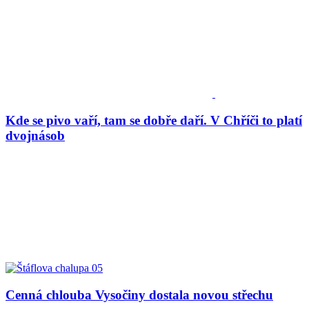
Kde se pivo vaří, tam se dobře daří. V Chříči to platí
dvojnásob
Cenná chlouba Vysočiny dostala novou střechu