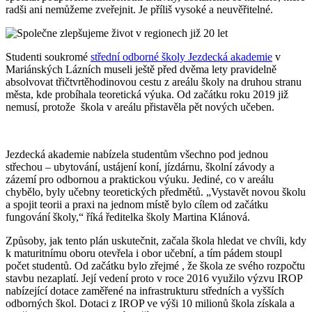
radši ani nemůžeme zveřejnit. Je příliš vysoké a neuvěřitelné.
Studenti soukromé
střední odborné školy Jezdecká akademie
v
Mariánských Lázních museli ještě před dvěma lety pravidelně
absolvovat třičtvrtěhodinovou cestu z areálu školy na druhou stranu
města, kde probíhala teoretická výuka. Od začátku roku 2019 již
nemusí, protože škola v areálu přistavěla pět nových učeben.
Jezdecká akademie nabízela studentům všechno pod jednou
střechou – ubytování, ustájení koní, jízdárnu, školní závody a
zázemí pro odbornou a praktickou výuku. Jediné, co v areálu
chybělo, byly učebny teoretických předmětů. „Vystavět novou školu
a spojit teorii a praxi na jednom místě bylo cílem od začátku
fungování školy,“ říká ředitelka školy Martina Klánová.
Způsoby, jak tento plán uskutečnit, začala škola hledat ve chvíli, kdy
k maturitnímu oboru otevřela i obor učební, a tím pádem stoupl
počet studentů. Od začátku bylo zřejmé , že škola ze svého rozpočtu
stavbu nezaplatí. Její vedení proto v roce 2016 využilo výzvu IROP
nabízející dotace zaměřené na infrastrukturu středních a vyšších
odborných škol. Dotaci z IROP ve výši 10 milionů škola získala a