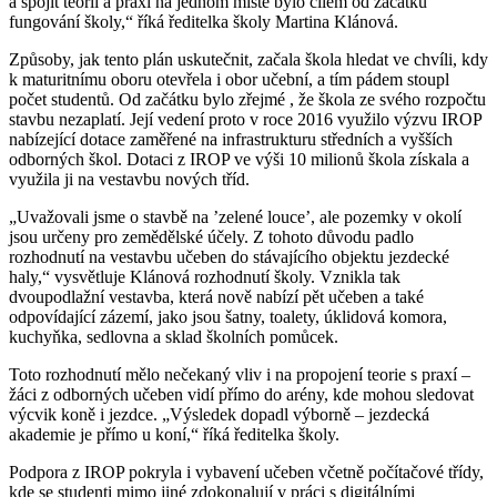
a spojit teorii a praxi na jednom místě bylo cílem od začátku
fungování školy,“ říká ředitelka školy Martina Klánová.
Způsoby, jak tento plán uskutečnit, začala škola hledat ve chvíli, kdy
k maturitnímu oboru otevřela i obor učební, a tím pádem stoupl
počet studentů. Od začátku bylo zřejmé , že škola ze svého rozpočtu
stavbu nezaplatí. Její vedení proto v roce 2016 využilo výzvu IROP
nabízející dotace zaměřené na infrastrukturu středních a vyšších
odborných škol. Dotaci z IROP ve výši 10 milionů škola získala a
využila ji na vestavbu nových tříd.
„Uvažovali jsme o stavbě na ’zelené louce’, ale pozemky v okolí
jsou určeny pro zemědělské účely. Z tohoto důvodu padlo
rozhodnutí na vestavbu učeben do stávajícího objektu jezdecké
haly,“ vysvětluje Klánová rozhodnutí školy. Vznikla tak
dvoupodlažní vestavba, která nově nabízí pět učeben a také
odpovídající zázemí, jako jsou šatny, toalety, úklidová komora,
kuchyňka, sedlovna a sklad školních pomůcek.
Toto rozhodnutí mělo nečekaný vliv i na propojení teorie s praxí –
žáci z odborných učeben vidí přímo do arény, kde mohou sledovat
výcvik koně i jezdce. „Výsledek dopadl výborně – jezdecká
akademie je přímo u koní,“ říká ředitelka školy.
Podpora z IROP pokryla i vybavení učeben včetně počítačové třídy,
kde se studenti mimo jiné zdokonalují v práci s digitálními