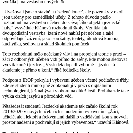
využila ji na vestavbu nových tříd.
„Uvažovali jsme o stavbě na ’zelené louce’, ale pozemky v okolí
jsou určeny pro zemědělské účely. Z tohoto důvodu padlo
rozhodnutí na vestavbu učeben do stávajícího objektu jezdecké
haly,“ vysvětluje Klánová rozhodnutí školy. Vznikla tak
dvoupodlažní vestavba, která nově nabízí pět učeben a také
odpovídající zázemí, jako jsou šatny, toalety, úklidová komora,
kuchyňka, sedlovna a sklad školních pomůcek.
Toto rozhodnutí mělo nečekaný vliv i na propojení teorie s praxí –
žáci z odborných učeben vidí přímo do arény, kde mohou sledovat
výcvik koně i jezdce. „Výsledek dopadl výborně – jezdecká
akademie je přímo u koní,“ říká ředitelka školy.
Podpora z IROP pokryla i vybavení učeben včetně počítačové třídy,
kde se studenti mimo jiné zdokonalují v práci s digitálními
technologiemi, jež nabývají v oboru na důležitosti. Probíhá zde také
výuka cizích jazyků a přírodních věd.
Pětašedesát studentů Jezdecké akademie tak začalo školní rok
2019/2020 v nových učebnách s moderním vybavením. „Žáci,
učitelé, ale i lektoři a frekventanti dalšího vzdělávání jsou z nových
prostor nadšeni a pochvalují si jejich vybavenost,“ uzavírá Klánová.