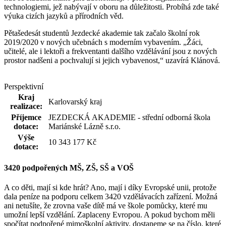
technologiemi, jež nabývají v oboru na důležitosti. Probíhá zde také
výuka cizích jazyků a přírodních věd.
Pětašedesát studentů Jezdecké akademie tak začalo školní rok
2019/2020 v nových učebnách s moderním vybavením. „Žáci,
učitelé, ale i lektoři a frekventanti dalšího vzdělávání jsou z nových
prostor nadšeni a pochvalují si jejich vybavenost,“ uzavírá Klánová.
Perspektivní
Kraj
Karlovarský kraj
realizace:
Příjemce
JEZDECKÁ AKADEMIE - střední odborná škola
dotace:
Mariánské Lázně s.r.o.
Výše
10 343 177 Kč
dotace:
3420
podpořených MŠ, ZŠ, SŠ a VOŠ
A co děti, mají si kde hrát? Ano, mají i díky Evropské unii, protože
dala peníze na podporu celkem 3420 vzdělávacích zařízení. Možná
ani netušíte, že zrovna vaše dítě má ve škole pomůcky, které mu
umožní lepší vzdělání. Zaplaceny Evropou. A pokud bychom měli
spočítat podpořené mimoškolní aktivity, dostaneme se na číslo, které