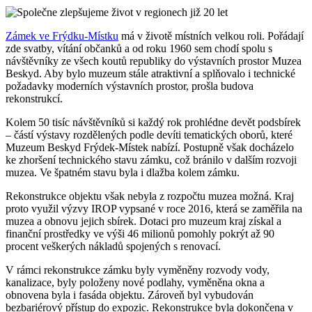
Zámek ve Frýdku-Místku
má v životě místních velkou roli. Pořádají
zde svatby, vítání občanků a od roku 1960 sem chodí spolu s
návštěvníky ze všech koutů republiky do výstavních prostor Muzea
Beskyd. Aby bylo muzeum stále atraktivní a splňovalo i technické
požadavky moderních výstavních prostor, prošla budova
rekonstrukcí.
Kolem 50 tisíc návštěvníků si každý rok prohlédne devět podsbírek
– částí výstavy rozdělených podle devíti tematických oborů, které
Muzeum Beskyd Frýdek-Místek nabízí. Postupně však docházelo
ke zhoršení technického stavu zámku, což bránilo v dalším rozvoji
muzea. Ve špatném stavu byla i dlažba kolem zámku.
Rekonstrukce objektu však nebyla z rozpočtu muzea možná. Kraj
proto využil výzvy IROP vypsané v roce 2016, která se zaměřila na
muzea a obnovu jejich sbírek. Dotaci pro muzeum kraj získal a
finanční prostředky ve výši 46 milionů pomohly pokrýt až 90
procent veškerých nákladů spojených s renovací.
V rámci rekonstrukce zámku byly vyměněny rozvody vody,
kanalizace, byly položeny nové podlahy, vyměněna okna a
obnovena byla i fasáda objektu. Zároveň byl vybudován
bezbariérový přístup do expozic. Rekonstrukce byla dokončena v