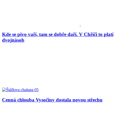
Kde se pivo vaří, tam se dobře daří. V Chříči to platí
dvojnásob
Cenná chlouba Vysočiny dostala novou střechu