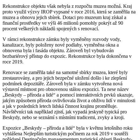
Rekonstrukce objektu však nebyla z rozpočtu muzea možná. Kraj
proto využil výzvy IROP vypsané v roce 2016, která se zaměřila na
muzea a obnovu jejich sbírek. Dotaci pro muzeum kraj získal a
finanční prostředky ve výši 46 milionů pomohly pokrýt až 90
procent veškerých nákladů spojených s renovací.
V rámci rekonstrukce zámku byly vyměněny rozvody vody,
kanalizace, byly položeny nové podlahy, vyměněna okna a
obnovena byla i fasáda objektu. Zároveň byl vybudován
bezbariérový přístup do expozic. Rekonstrukce byla dokončena v
roce 2019.
Renovace se zaměřila také na samotné sbírky muzea, které byly
zrestaurovány, a pro jejich bezpečné uložení došlo i ke zlepšení
podmínek depozitáře. Zároveň byla v zámku vytvořena nová
výstavní místnost pro obnovenou stálou expozici. Ta nese název
„Beskydy – příroda a lidé“ a pomocí interaktivních prvků ukazuje,
jakým způsobem příroda ovlivňovala život a obživu lidí v minulosti
a jak v posledních letech lidská činnost krajinu proměňuje.
Návštěvníci tak například zjistí, jak vypadá jeskyně typická pro
Beskydy, nebo se seznámí s místními tradicemi, zvyky a kroji.
Expozice „Beskydy – příroda a lidé“ byla v květnu letošního roku
vyhlášena Nejlepším turistickým počinem za rok 2019 v soutěži
pořádané Destinačním managementem turistické oblasti Beskydy-