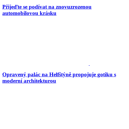
Přijeďte se podívat na znovuzrozenou
automobilovou krásku
Opravený palác na Helfštýně propojuje gotiku s
moderní architekturou