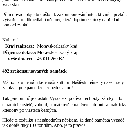
Valašsko.
Při renovaci objektu došlo i k zakomponování interaktivních prvků a
vytvoření multimediální učebny, která doplňuje sbírky například
pomocí zvuků.
Kulturní
Kraj realizace:
Moravskoslezský kraj
Příjemce dotace:
Moravskoslezský kraj
Výše dotace:
46 011 260 Kč
492
zrekonstruovaných památek
Mámo, ta unie nám bere naši kulturu. Naštěstí máme ty naše hrady,
zámky a jiné památky. Ty nedostanou!
Tak pardon, už je dostali. Vyrazte si podívat na hrady, zámky, do
chrámů i kostelů, zahrad, památkově chráněných domů a prakticky
kdekoliv po vlastech českých.
Hledejte cedulku s nenápadným nápisem, že daná památka vypadá
tak dobře díky EU fondům. Ano, je to pravda.