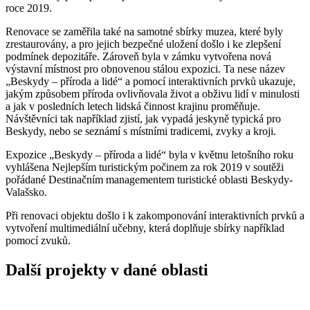
roce 2019.
Renovace se zaměřila také na samotné sbírky muzea, které byly
zrestaurovány, a pro jejich bezpečné uložení došlo i ke zlepšení
podmínek depozitáře. Zároveň byla v zámku vytvořena nová
výstavní místnost pro obnovenou stálou expozici. Ta nese název
„Beskydy – příroda a lidé“ a pomocí interaktivních prvků ukazuje,
jakým způsobem příroda ovlivňovala život a obživu lidí v minulosti
a jak v posledních letech lidská činnost krajinu proměňuje.
Návštěvníci tak například zjistí, jak vypadá jeskyně typická pro
Beskydy, nebo se seznámí s místními tradicemi, zvyky a kroji.
Expozice „Beskydy – příroda a lidé“ byla v květnu letošního roku
vyhlášena Nejlepším turistickým počinem za rok 2019 v soutěži
pořádané Destinačním managementem turistické oblasti Beskydy-
Valašsko.
Při renovaci objektu došlo i k zakomponování interaktivních prvků a
vytvoření multimediální učebny, která doplňuje sbírky například
pomocí zvuků.
Další projekty v dané oblasti