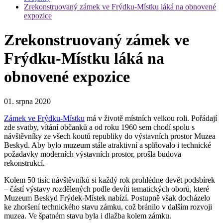
Zrekonstruovaný zámek ve Frýdku-Místku láká na obnovené
expozice
Zrekonstruovaný zámek ve
Frýdku-Místku láká na
obnovené expozice
01. srpna 2020
Zámek ve Frýdku-Místku
má v životě místních velkou roli. Pořádají
zde svatby, vítání občanků a od roku 1960 sem chodí spolu s
návštěvníky ze všech koutů republiky do výstavních prostor Muzea
Beskyd. Aby bylo muzeum stále atraktivní a splňovalo i technické
požadavky moderních výstavních prostor, prošla budova
rekonstrukcí.
Kolem 50 tisíc návštěvníků si každý rok prohlédne devět podsbírek
– částí výstavy rozdělených podle devíti tematických oborů, které
Muzeum Beskyd Frýdek-Místek nabízí. Postupně však docházelo
ke zhoršení technického stavu zámku, což bránilo v dalším rozvoji
muzea. Ve špatném stavu byla i dlažba kolem zámku.