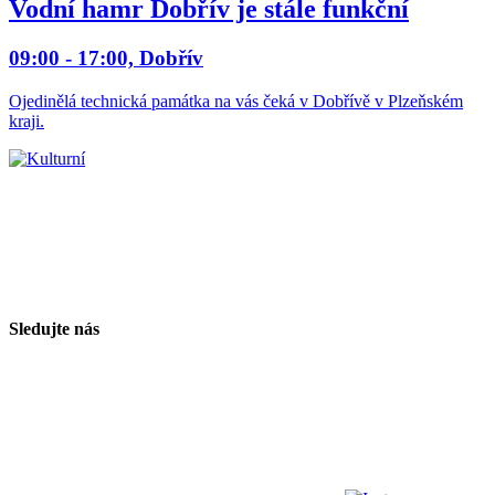
Vodní hamr Dobřív je stále funkční
09:00 - 17:00, Dobřív
Ojedinělá technická památka na vás čeká v Dobřívě v Plzeňském
kraji.
Sledujte nás